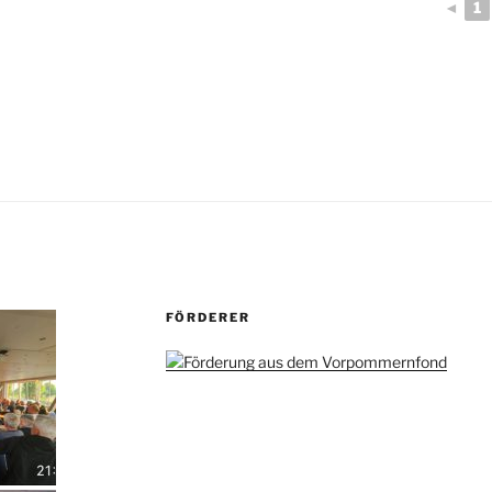
◄
1
FÖRDERER