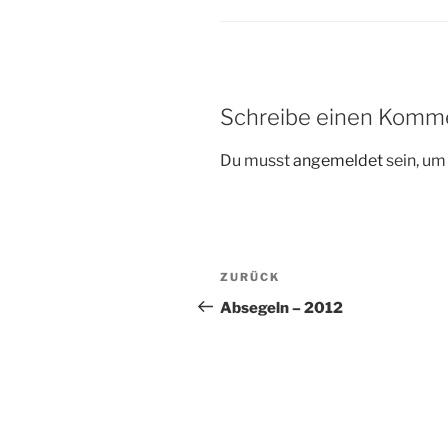
Schreibe einen Komm
Du musst
angemeldet
sein, u
Beitragsnavigation
Vorheriger
ZURÜCK
Beitrag
Absegeln – 2012