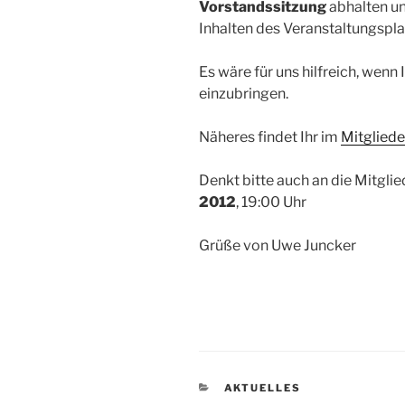
Vorstandssitzung
abhalten un
Inhalten des Veranstaltungspl
Es wäre für uns hilfreich, wenn 
einzubringen.
Näheres findet Ihr im
Mitglied
Denkt bitte auch an die Mitg
2012
, 19:00 Uhr
Grüße von Uwe Juncker
KATEGORIEN
AKTUELLES