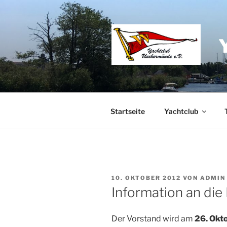
Zum
Inhalt
springen
Startseite
Yachtclub
VERÖFFENTLICHT
10. OKTOBER 2012
VON
ADMIN
AM
Information an die 
Der Vorstand wird am
26. Okt