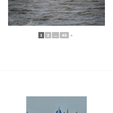
1
2
...
45
►