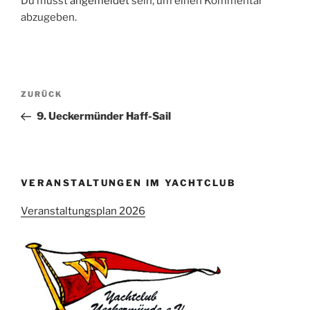
Du musst
angemeldet
sein, um einen Kommentar
abzugeben.
Beitragsnavigation
Vorheriger
ZURÜCK
Beitrag
9. Ueckermünder Haff-Sail
VERANSTALTUNGEN IM YACHTCLUB
Veranstaltungsplan 2026