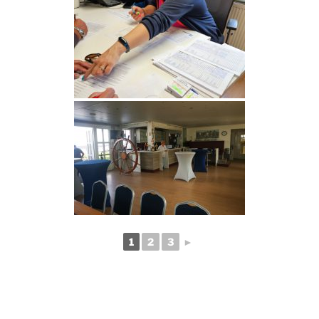
1
2
3
►