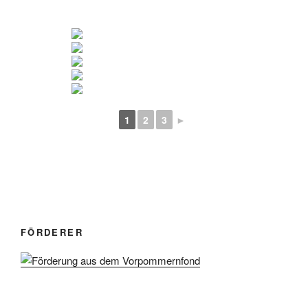
1
2
3
►
FÖRDERER