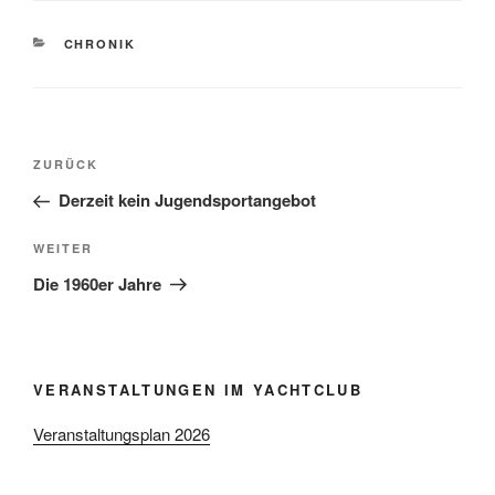
KATEGORIEN
CHRONIK
Beitragsnavigation
Vorheriger
ZURÜCK
Beitrag
Derzeit kein Jugendsportangebot
Nächster
WEITER
Beitrag
Die 1960er Jahre
VERANSTALTUNGEN IM YACHTCLUB
Veranstaltungsplan 2026