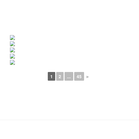
1
2
...
45
►