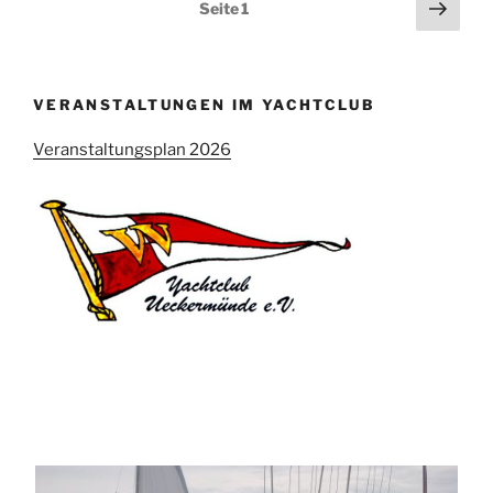
Seitennummerierung
Näch
Seite
1
Seit
der
Beiträge
VERANSTALTUNGEN IM YACHTCLUB
Veranstaltungsplan 2026