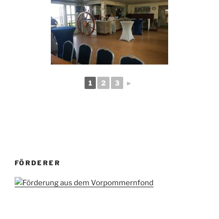
1
2
3
►
FÖRDERER