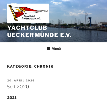
Zum
Inhalt
springen
YACHTCLUB
UECKERMÜNDE E.V.
Menü
KATEGORIE:
CHRONIK
VERÖFFENTLICHT
20. APRIL 2026
AM
Seit 2020
2021