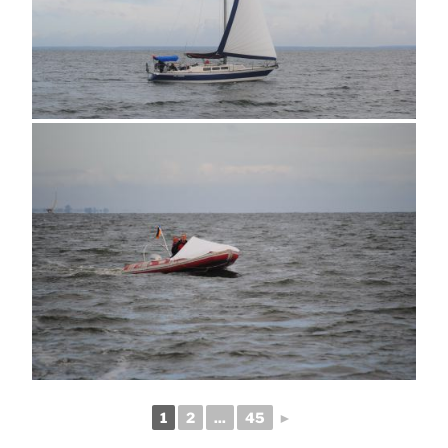
1
2
...
45
►