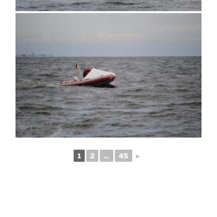
1
2
...
45
►