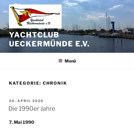
Zum
Inhalt
springen
YACHTCLUB
UECKERMÜNDE E.V.
Menü
KATEGORIE:
CHRONIK
VERÖFFENTLICHT
20. APRIL 2026
AM
Die 1990er Jahre
7. Mai 1990