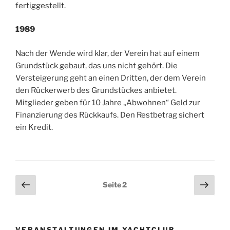
fertiggestellt.
1989
Nach der Wende wird klar, der Verein hat auf einem
Grundstück gebaut, das uns nicht gehört. Die
Versteigerung geht an einen Dritten, der dem Verein
den Rückerwerb des Grundstückes anbietet.
Mitglieder geben für 10 Jahre „Abwohnen“ Geld zur
Finanzierung des Rückkaufs. Den Restbetrag sichert
ein Kredit.
Seitennummerierung
Vorherige
Näch
Seite
2
Seite
Seit
der
Beiträge
VERANSTALTUNGEN IM YACHTCLUB