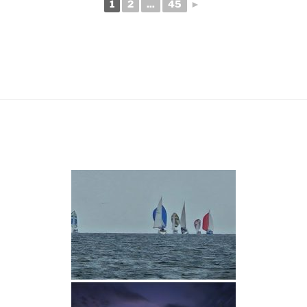
1
2
...
45
►