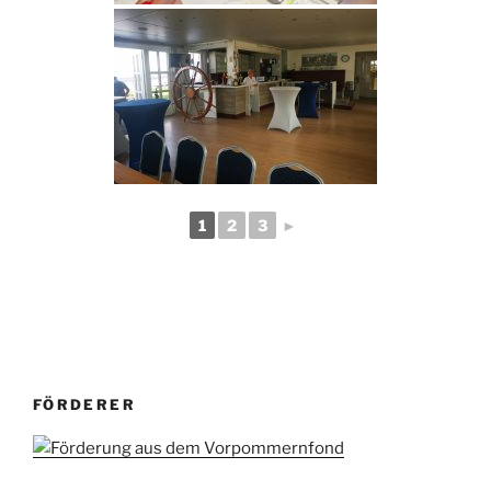
1
2
3
►
FÖRDERER