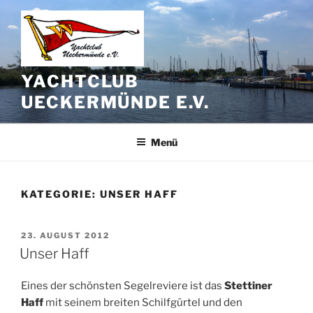
Zum
Inhalt
springen
YACHTCLUB
UECKERMÜNDE E.V.
Menü
KATEGORIE:
UNSER HAFF
VERÖFFENTLICHT
23. AUGUST 2012
AM
Unser Haff
Eines der schönsten Segelreviere ist das
Stettiner
Haff
mit seinem breiten Schilfgürtel und den