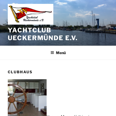
Zum
Inhalt
springen
YACHTCLUB
UECKERMÜNDE E.V.
Menü
CLUBHAUS