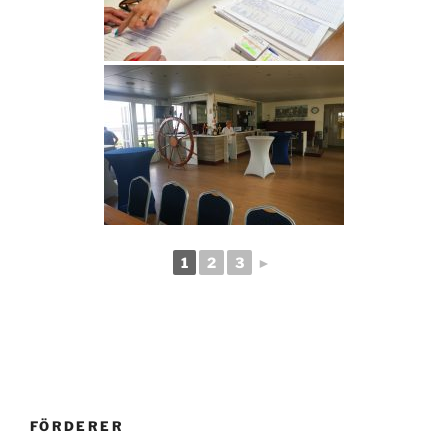
1
2
3
►
FÖRDERER