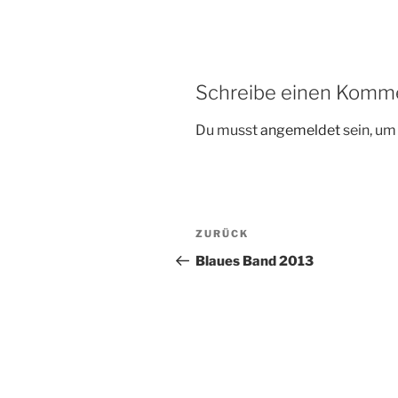
Schreibe einen Komm
Du musst
angemeldet
sein, u
Beitragsnavigation
Vorheriger
ZURÜCK
Beitrag
Blaues Band 2013