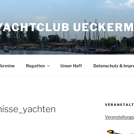
YACHTCLUB UECKERMÜ
Termine
Regatten
Unser Haff
Datenschutz & Imp
VERANSTALT
isse_yachten
Veranstaltung