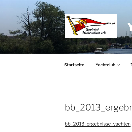
Zum
Inhalt
springen
Startseite
Yachtclub
bb_2013_ergebn
bb_2013_ergebnisse_yachten