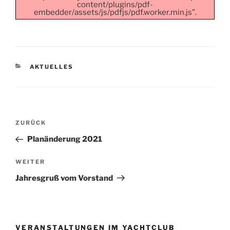
content/plugins/pdf-
embedder/assets/js/pdfjs/pdf.worker.min.js".
KATEGORIEN
AKTUELLES
Beitragsnavigation
Vorheriger
ZURÜCK
Beitrag
Planänderung 2021
Nächster
WEITER
Beitrag
Jahresgruß vom Vorstand
VERANSTALTUNGEN IM YACHTCLUB