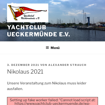
Zum
Inhalt
springen
YACHTCLUB
UECKERMÜNDE E.V.
Menü
VERÖFFENTLICHT
3. DEZEMBER 2021
VON
ALEXANDER STRAUCH
AM
Nikolaus 2021
Unsere Veranstaltung zum Nikolaus muss leider
ausfallen.
Setting up fake worker failed: "Cannot load script at:
https://www.yachtclub-ueckermuende.de/wp-