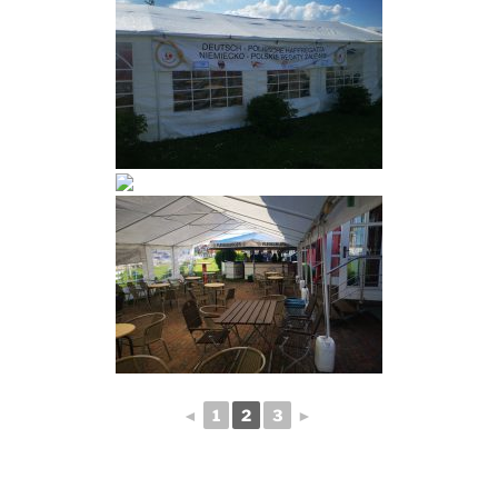
◄
1
2
3
►