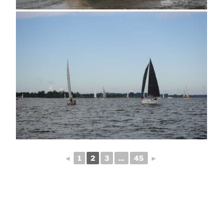
◄
1
2
3
...
45
►