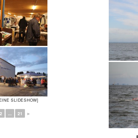
 EINE SLIDESHOW]
2
...
21
►