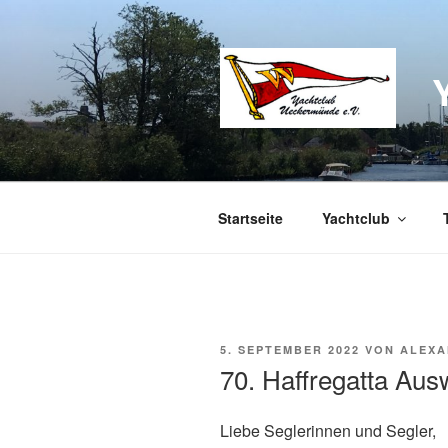
Zum
Inhalt
springen
Startseite
Yachtclub
VERÖFFENTLICHT
5. SEPTEMBER 2022
VON
ALEXA
AM
70. Haffregatta Aus
Liebe Seglerinnen und Segler,