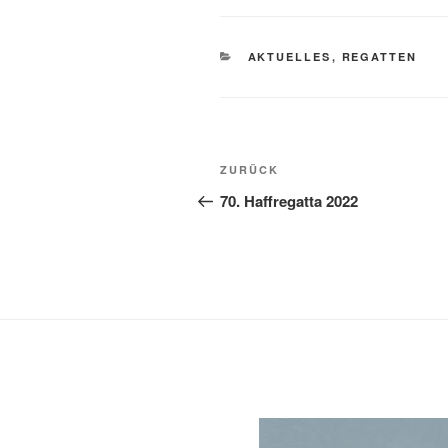
KATEGORIEN
AKTUELLES
,
REGATTEN
Beitragsnavigation
Vorheriger
ZURÜCK
Beitrag
70. Haffregatta 2022