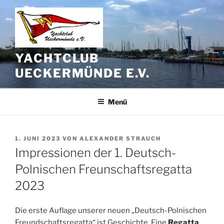
Zum
Inhalt
springen
YACHTCLUB
UECKERMÜNDE E.V.
Menü
VERÖFFENTLICHT
1. JUNI 2023
VON
ALEXANDER STRAUCH
AM
Impressionen der 1. Deutsch-
Polnischen Freunschaftsregatta
2023
Die erste Auflage unserer neuen „Deutsch-Polnischen
Freundschaftsregatta“ ist Geschichte. Eine
Regatta
,