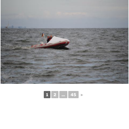
1
2
...
45
►