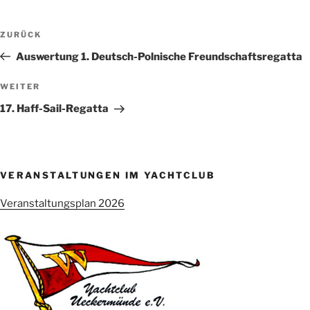
Beitragsnavigation
Vorheriger
ZURÜCK
Beitrag
Auswertung 1. Deutsch-Polnische Freundschaftsregatta
Nächster
WEITER
Beitrag
17. Haff-Sail-Regatta
VERANSTALTUNGEN IM YACHTCLUB
Veranstaltungsplan 2026