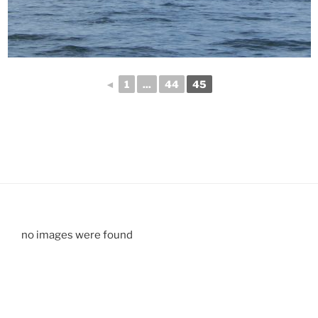
◄
1
...
44
45
no images were found