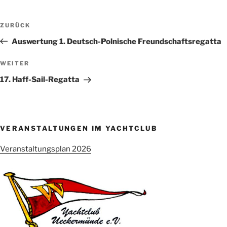
Beitragsnavigation
Vorheriger
ZURÜCK
Beitrag
Auswertung 1. Deutsch-Polnische Freundschaftsregatta
Nächster
WEITER
Beitrag
17. Haff-Sail-Regatta
VERANSTALTUNGEN IM YACHTCLUB
Veranstaltungsplan 2026