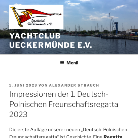
Zum
Inhalt
springen
YACHTCLUB
UECKERMÜNDE E.V.
Menü
VERÖFFENTLICHT
1. JUNI 2023
VON
ALEXANDER STRAUCH
AM
Impressionen der 1. Deutsch-
Polnischen Freunschaftsregatta
2023
Die erste Auflage unserer neuen „Deutsch-Polnischen
Freundschaftsregatta“ ist Geschichte. Eine
Regatta
,