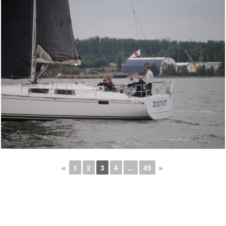
◄
1
2
3
4
...
45
►