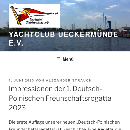
Zum
Inhalt
springen
YACHTCLUB UECKERMÜNDE
E.V.
Menü
VERÖFFENTLICHT
1. JUNI 2023
VON
ALEXANDER STRAUCH
AM
Impressionen der 1. Deutsch-
Polnischen Freunschaftsregatta
2023
Die erste Auflage unserer neuen „Deutsch-Polnischen
Regatta
Freundschaftsregatta“ ist Geschichte. Eine
, die