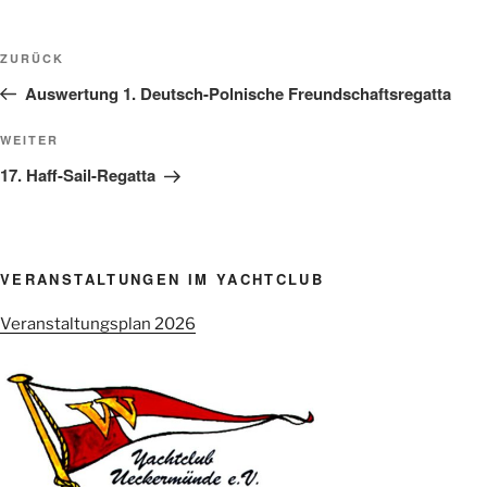
Beitragsnavigation
Vorheriger
ZURÜCK
Beitrag
Auswertung 1. Deutsch-Polnische Freundschaftsregatta
Nächster
WEITER
Beitrag
17. Haff-Sail-Regatta
VERANSTALTUNGEN IM YACHTCLUB
Veranstaltungsplan 2026