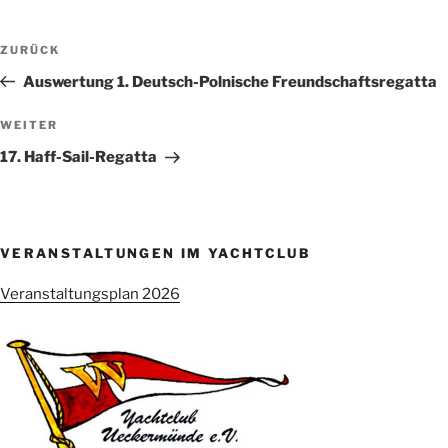
Beitragsnavigation
Vorheriger
ZURÜCK
Beitrag
Auswertung 1. Deutsch-Polnische Freundschaftsregatta
Nächster
WEITER
Beitrag
17. Haff-Sail-Regatta
VERANSTALTUNGEN IM YACHTCLUB
Veranstaltungsplan 2026