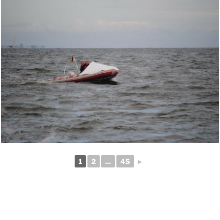
1
2
...
45
►