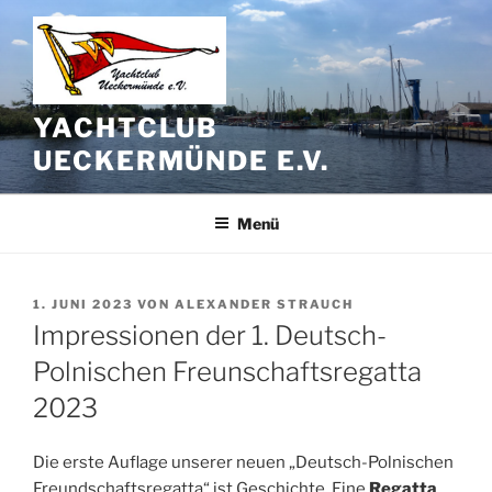
Zum
Inhalt
springen
YACHTCLUB
UECKERMÜNDE E.V.
Menü
VERÖFFENTLICHT
1. JUNI 2023
VON
ALEXANDER STRAUCH
AM
Impressionen der 1. Deutsch-
Polnischen Freunschaftsregatta
2023
Die erste Auflage unserer neuen „Deutsch-Polnischen
Freundschaftsregatta“ ist Geschichte. Eine
Regatta
,