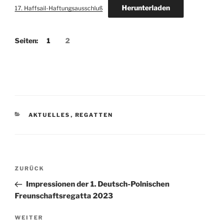
Herunterladen
17. Haffsail-Haftungsausschluß
Seiten:
1
2
KATEGORIEN
AKTUELLES
,
REGATTEN
Beitragsnavigation
Vorheriger
ZURÜCK
Beitrag
Impressionen der 1. Deutsch-Polnischen
Freunschaftsregatta 2023
Nächster
WEITER