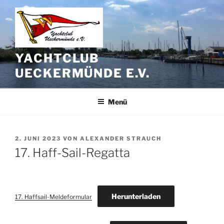
Zum
Inhalt
springen
YACHTCLUB
UECKERMÜNDE E.V.
Menü
VERÖFFENTLICHT
2. JUNI 2023
VON
ALEXANDER STRAUCH
AM
17. Haff-Sail-Regatta
Herunterladen
17. Haffsail-Meldeformular