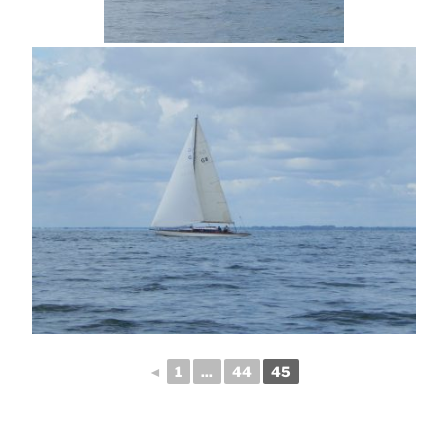
◄
1
...
44
45