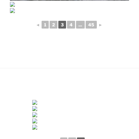
◄
1
2
3
4
...
45
►