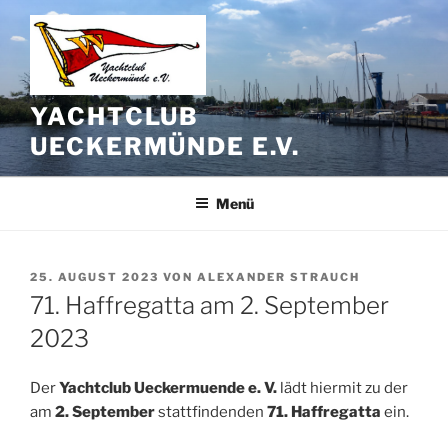
Zum
Inhalt
springen
YACHTCLUB
UECKERMÜNDE E.V.
Menü
VERÖFFENTLICHT
25. AUGUST 2023
VON
ALEXANDER STRAUCH
AM
71. Haffregatta am 2. September
2023
Der
Yachtclub Ueckermuende e. V.
lädt hiermit zu der
am
2. September
stattfindenden
71. Haffregatta
ein.