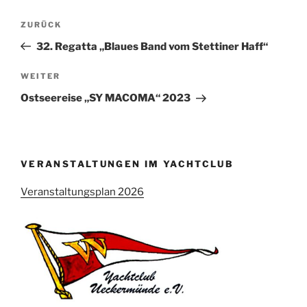
Beitragsnavigation
Vorheriger
ZURÜCK
Beitrag
32. Regatta „Blaues Band vom Stettiner Haff“
Nächster
WEITER
Beitrag
Ostseereise „SY MACOMA“ 2023
VERANSTALTUNGEN IM YACHTCLUB
Veranstaltungsplan 2026