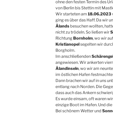
ohne den festen Termin des Url
von Berlin bis Stettin mit Mastl
Wir starteten am
18.06.2023
ging es über das Haff. Da wir 
Ålands
besuchen wollten, hat
nicht zu trödeln. So ließen wir
S
Richtung
Bornholm
, wo wir au
Kristianopel
segelten wir dur
Borgholm.
Im anschließenden
Schärenge
angewiesen. Wir ankerten vier
Ålandinseln
, wo wir am neunt
im östlichen Hafen festmachte
Dann brachen wir auf in uns un
entlang nach Norden. Die Gegen
dass auch das Ankern schwieri
Es wurde einsam, oft waren wir
einzige Boot im Hafen. Und die
Bei schönem Wetter und
Sonn