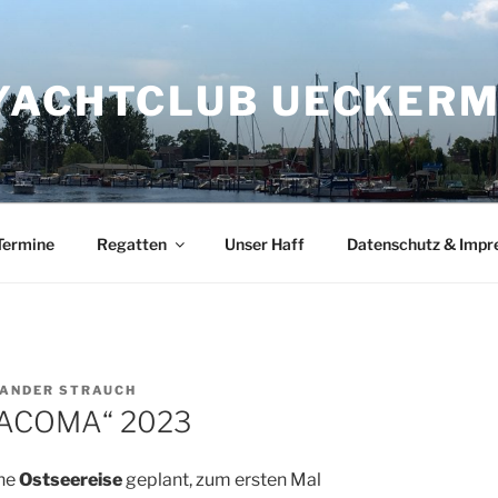
YACHTCLUB UECKERMÜ
Termine
Regatten
Unser Haff
Datenschutz & Imp
ANDER STRAUCH
 MACOMA“ 2023
ine
Ostseereise
geplant, zum ersten Mal