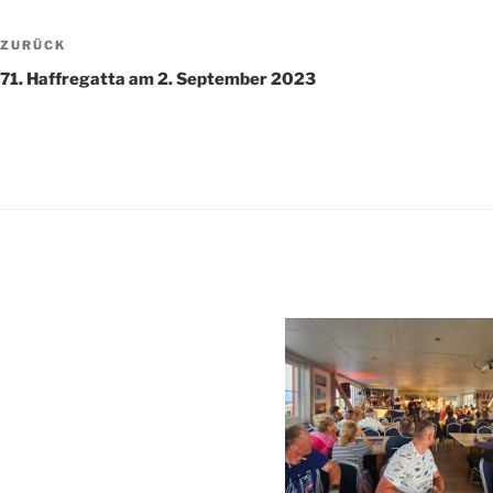
Beitragsnavigation
Vorheriger
ZURÜCK
Beitrag
71. Haffregatta am 2. September 2023