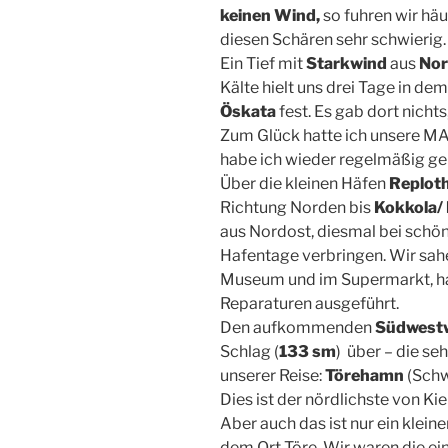
keinen Wind,
so fuhren wir häu
diesen Schären sehr schwierig.
Ein Tief mit
Starkwind
aus
Nor
Kälte hielt uns drei Tage in d
Öskata
fest. Es gab dort nicht
Zum Glück hatte ich unsere MA
habe ich wieder regelmäßig g
Über die kleinen Häfen
Replot
Richtung Norden bis
Kokkola/ 
aus Nordost, diesmal bei schön
Hafentage verbringen. Wir sahe
Museum und im Supermarkt, h
Reparaturen ausgeführt.
Den aufkommenden
Südwest
Schlag (
133 sm
) über – die se
unserer Reise:
Törehamn
(Schw
Dies ist der nördlichste von K
Aber auch das ist nur ein klein
dem Ort Töre. Wir waren die ein