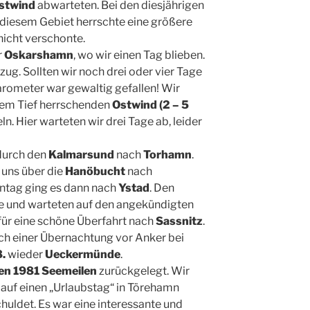
stwind
abwarteten. Bei den diesjährigen
diesem Gebiet herrschte eine größere
nicht verschonte.
r
Oskarshamn
, wo wir einen Tag blieben.
ug. Sollten wir noch drei oder vier Tage
rometer war gewaltig gefallen! Wir
dem Tief herrschenden
Ostwind (2 – 5
ln. Hier warteten wir drei Tage ab, leider
durch den
Kalmarsund
nach
Torhamn
.
 uns über die
Hanöbucht
nach
ntag ging es dann nach
Ystad
. Den
te und warteten auf den angekündigten
 für eine schöne Überfahrt nach
Sassnitz
.
ch einer Übernachtung vor Anker bei
.
wieder
Ueckermünde
.
en 1981 Seemeilen
zurückgelegt. Wir
 auf einen „Urlaubstag“ in Törehamn
huldet. Es war eine interessante und