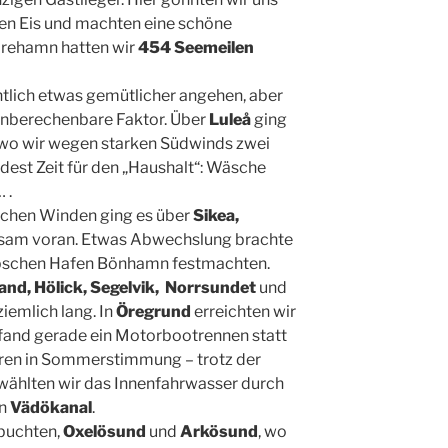
ßen Eis und machten eine schöne
örehamn hatten wir
454 Seemeilen
tlich etwas gemütlicher angehen, aber
 unberechenbare Faktor. Über
Luleå
ging
 wo wir wegen starken Südwinds zwei
dest Zeit für den „Haushalt“: Wäsche
 .
lichen Winden ging es über
Sikea,
am voran. Etwas Abwechslung brachte
übschen Hafen Bönhamn festmachten.
nd, Hölick, Segelvik, Norrsundet
und
iemlich lang. In
Öregrund
erreichten wir
 fand gerade ein Motorbootrennen statt
en in Sommerstimmung – trotz der
wählten wir das Innenfahrwasser durch
en
Vädökanal
.
rbuchten,
Oxelösund
und
Arkösund
, wo