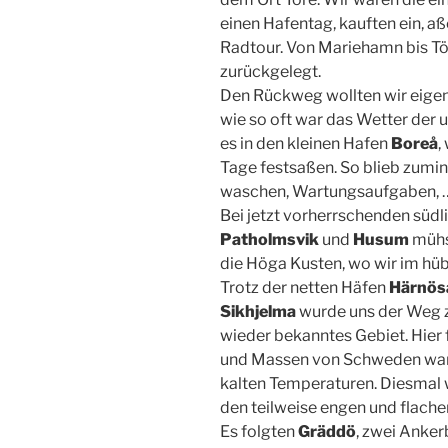
einen Hafentag, kauften ein, a
Radtour. Von Mariehamn bis T
zurückgelegt.
Den Rückweg wollten wir eigen
wie so oft war das Wetter der
es in den kleinen Hafen
Boreå
,
Tage festsaßen. So blieb zumin
waschen, Wartungsaufgaben, …
Bei jetzt vorherrschenden süd
Patholmsvik
und
Husum
mühs
die Höga Kusten, wo wir im h
Trotz der netten Häfen
Härnösa
Sikhjelma
wurde uns der Weg z
wieder bekanntes Gebiet. Hier
und Massen von Schweden war
kalten Temperaturen. Diesmal 
den teilweise engen und flach
Es folgten
Gräddö
, zwei Anke