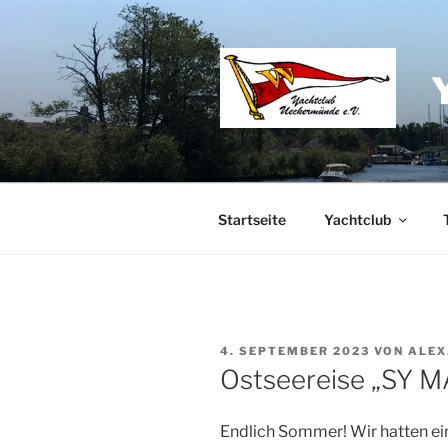
Zum
Inhalt
springen
Startseite
Yachtclub
VERÖFFENTLICHT
4. SEPTEMBER 2023
VON
ALEX
AM
Ostseereise „SY
Endlich Sommer! Wir hatten e