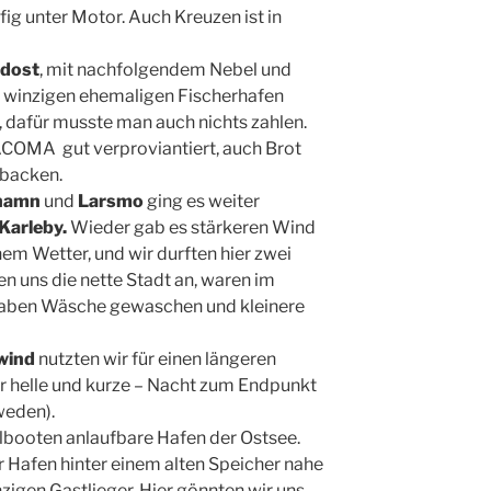
fig unter Motor. Auch Kreuzen ist in
dost
, mit nachfolgendem Nebel und
em winzigen ehemaligen Fischerhafen
s, dafür musste man auch nichts zahlen.
COMA gut verproviantiert, auch Brot
ebacken.
hamn
und
Larsmo
ging es weiter
Karleby.
Wieder gab es stärkeren Wind
em Wetter, und wir durften hier zwei
n uns die nette Stadt an, waren im
aben Wäsche gewaschen und kleinere
wind
nutzten wir für einen längeren
hr helle und kurze – Nacht zum Endpunkt
eden).
ielbooten anlaufbare Hafen der Ostsee.
er Hafen hinter einem alten Speicher nahe
zigen Gastlieger. Hier gönnten wir uns