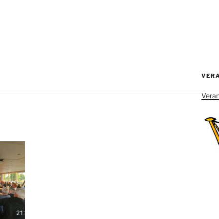
VER
Veran