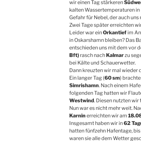
wir einen Tag stärkeren
Südwe
kalten Wassertemperaturen in 
Gefahr für Nebel, der auch uns 
Zwei Tage später erreichten wi
Leider war ein
Orkantief
im Anz
in Oskarshamn bleiben? Das Ba
entschieden uns mit dem vor 
Bft)
rasch nach
Kalmar
zu sege
bei Kälte und Schauerwetter.
Dann kreuzten wir mal wieder 
Ein langer Tag (
60 sm
) brachte
Simrishamn
. Nach einem Hafe
folgenden Tag hatten wir Flau
Westwind
. Diesen nutzten wir
Nun war es nicht mehr weit. Na
Karnin
erreichten wir am
18.08
Insgesamt haben wir in
62 Tag
hatten fünfzehn Hafentage, bis
waren sie alle dem Wetter gesc