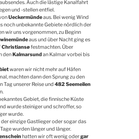
aubsendes. Auch die lästige Kanalfahrt
egen und -stellen entfiel.
von
Ueckermünde
aus. Bei wenig Wind
uns noch unbekannte Gebiete nördlich der
ten wir uns vorgenommen, zu Beginn
winemünde
aus und über Nacht ging es
f
Christiansø
festmachten. Über
ch den
Kalmarsund
an Kalmar vorbei bis
biet
waren wir nicht mehr auf Häfen
mal, machten dann den Sprung zu den
en Tag unserer Reise und
482 Seemeilen
n.
bekanntes Gebiet, die finnische Küste
d wurde steiniger und schroffer, so
ger wurde.
 der einzige Gastlieger oder sogar das
 Tage wurden länger und länger.
enschein
hatten wir oft wenig oder
gar