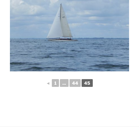
◄
1
...
44
45