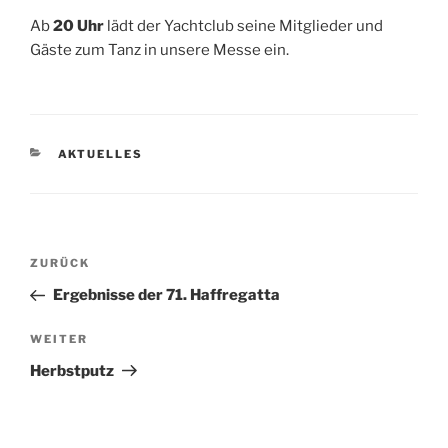
Ab
20 Uhr
lädt der Yachtclub seine Mitglieder und
Gäste zum Tanz in unsere Messe ein.
KATEGORIEN
AKTUELLES
Beitragsnavigation
Vorheriger
ZURÜCK
Beitrag
Ergebnisse der 71. Haffregatta
Nächster
WEITER
Beitrag
Herbstputz