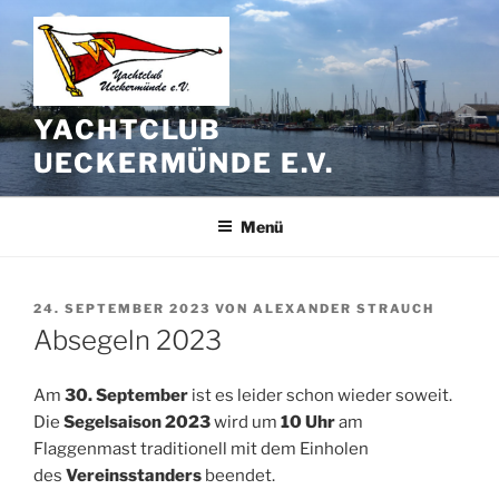
Zum
Inhalt
springen
YACHTCLUB
UECKERMÜNDE E.V.
Menü
VERÖFFENTLICHT
24. SEPTEMBER 2023
VON
ALEXANDER STRAUCH
AM
Absegeln 2023
Am
30. September
ist es leider schon wieder soweit.
Die
Segelsaison 2023
wird um
10 Uhr
am
Flaggenmast traditionell mit dem Einholen
des
Vereinsstanders
beendet.