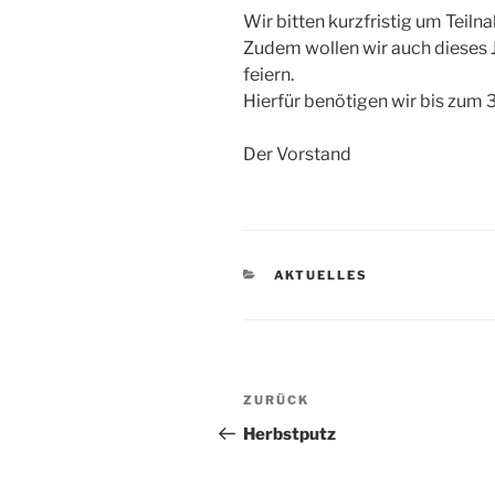
Wir bitten kurzfristig um Teil
Zudem wollen wir auch dieses J
feiern.
Hierfür benötigen wir bis zu
Der Vorstand
KATEGORIEN
AKTUELLES
Beitragsnavigation
Vorheriger
ZURÜCK
Beitrag
Herbstputz