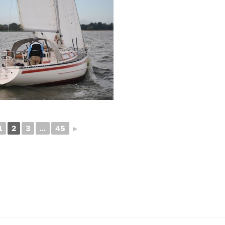
1
2
3
...
45
►