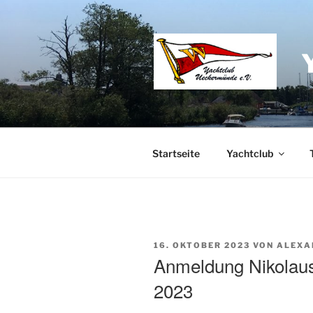
Zum
Inhalt
springen
Startseite
Yachtclub
VERÖFFENTLICHT
16. OKTOBER 2023
VON
ALEXA
AM
Anmeldung Nikolausf
2023