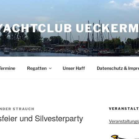
YACHTCLUB UECKERMÜ
Termine
Regatten
Unser Haff
Datenschutz & Imp
VERANSTALT
NDER STRAUCH
eier und Silvesterparty
Veranstaltung