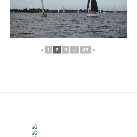
◄
1
2
3
...
45
►