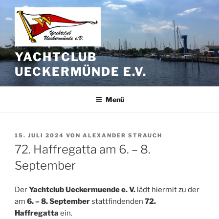
Zum
Inhalt
springen
YACHTCLUB
UECKERMÜNDE E.V.
Menü
VERÖFFENTLICHT
15. JULI 2024
VON
ALEXANDER STRAUCH
AM
72. Haffregatta am 6. – 8.
September
Der
Yachtclub Ueckermuende e. V.
lädt hiermit zu der
am
6. – 8. September
stattfindenden
72.
Haffregatta
ein.