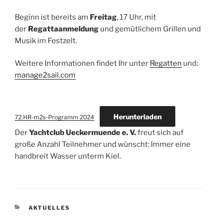
Beginn ist bereits am
Freitag
, 17 Uhr, mit
der
Regattaanmeldung
und gemütlichem Grillen und
Musik im Festzelt.
Weitere Informationen findet Ihr unter
Regatten
und:
manage2sail.com
Herunterladen
72.HR-m2s-Programm 2024
Der
Yachtclub Ueckermuende e. V.
freut sich auf
große Anzahl Teilnehmer und wünscht: Immer eine
handbreit Wasser unterm Kiel.
KATEGORIEN
AKTUELLES