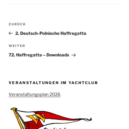
Beitragsnavigation
Vorheriger
ZURÜCK
Beitrag
2. Deutsch-Polnische Haffregatta
Nächster
WEITER
Beitrag
72. Haffregatta – Downloads
VERANSTALTUNGEN IM YACHTCLUB
Veranstaltungsplan 2026