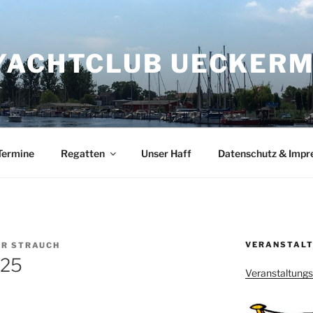
YACHTCLUB UECKERMÜ
Termine
Regatten
Unser Haff
Datenschutz & Imp
VERANSTALT
R STRAUCH
025
Veranstaltung