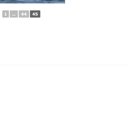
◄
1
...
44
45