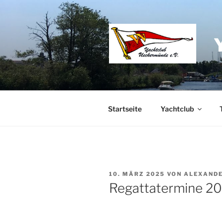
Zum
Inhalt
springen
Startseite
Yachtclub
VERÖFFENTLICHT
10. MÄRZ 2025
VON
ALEXANDE
AM
Regattatermine 2