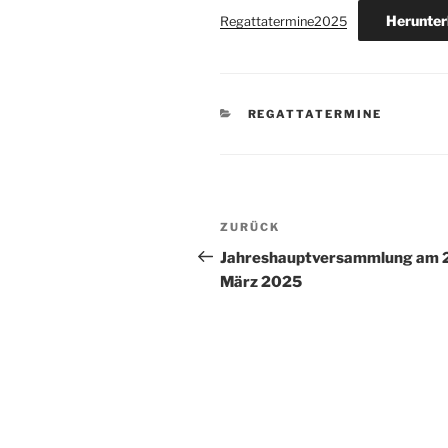
Herunter
Regattatermine2025
KATEGORIEN
REGATTATERMINE
Beitragsnavigation
Vorheriger
ZURÜCK
Beitrag
Jahreshauptversammlung am 
März 2025