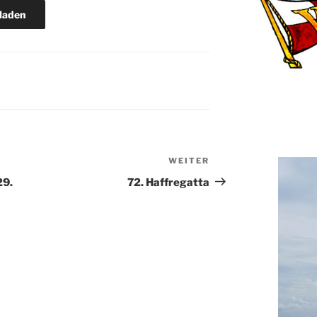
laden
WEITER
Nächster
Beitrag
29.
72. Haffregatta