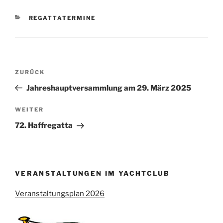
KATEGORIEN
REGATTATERMINE
Beitragsnavigation
Vorheriger
ZURÜCK
Beitrag
Jahreshauptversammlung am 29. März 2025
Nächster
WEITER
Beitrag
72. Haffregatta
VERANSTALTUNGEN IM YACHTCLUB
Veranstaltungsplan 2026