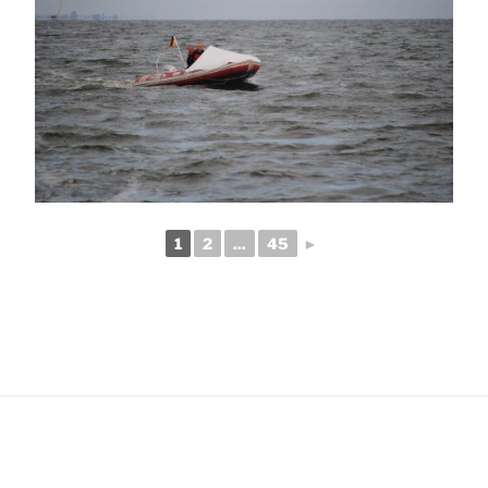
1
2
...
45
►