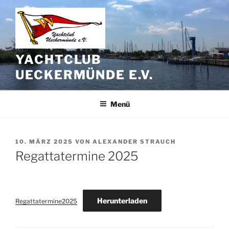
Zum
Inhalt
springen
YACHTCLUB
UECKERMÜNDE E.V.
Menü
VERÖFFENTLICHT
10. MÄRZ 2025
VON
ALEXANDER STRAUCH
AM
Regattatermine 2025
Herunterladen
Regattatermine2025