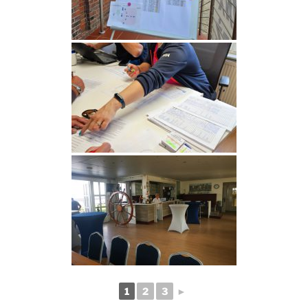
1
2
3
►