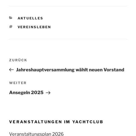
KATEGORIEN
AKTUELLES
SCHLAGWÖRTER
VEREINSLEBEN
Beitragsnavigation
Vorheriger
ZURÜCK
Beitrag
Jahreshauptversammlung wählt neuen Vorstand
Nächster
WEITER
Beitrag
Ansegeln 2025
VERANSTALTUNGEN IM YACHTCLUB
Veranstaltungsplan 2026