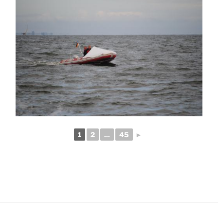
1
2
...
45
►