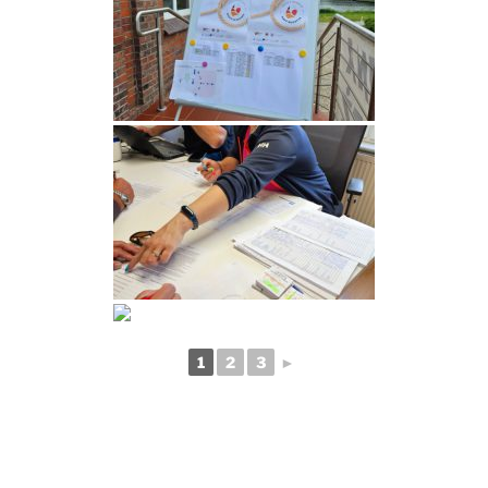
1
2
3
►