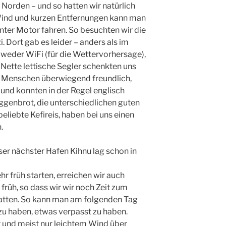
 Norden – und so hatten wir natürlich
Wind und kurzen Entfernungen kann man
nter Motor fahren. So besuchten wir die
. Dort gab es leider – anders als im
eder WiFi (für die Wettervorhersage),
Nette lettische Segler schenkten uns
 Menschen überwiegend freundlich,
 und konnten in der Regel englisch
ggenbrot, die unterschiedlichen guten
beliebte Kefireis, haben bei uns einen
.
nser nächster Hafen Kihnu lag schon in
r früh starten, erreichen wir auch
früh, so dass wir wir noch Zeit zum
atten. So kann man am folgenden Tag
zu haben, etwas verpasst zu haben.
 und meist nur leichtem Wind über