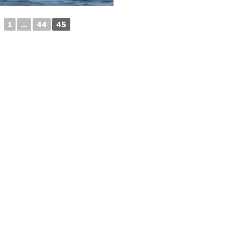
◄
1
...
44
45