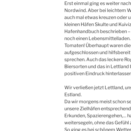
Erst einmal ging es weiter nach
Nordwind. Aber bei leichtem 
auch mal etwas kreuzen oder u
kleinen Häfen Skulte und Kuivizi
Hafenhandbuch beschrieben – w
noch einen Lebensmittelladen. 
Tomaten! Überhaupt waren die
aufgeschlossen und hilfsbereit
sprechen. Auch das leckere Ro
Biersorten und das in Lettland 
positiven Eindruck hinterlassen
Wir verließen jetzt Lettland, u
Estland.
Da wir morgens meist schon seh
unsere Zielhäfen entsprechend 
Erkunden, Spazierengehen,… h
weitersegeln, ohne das Gefühl 
So ging es bei schönem Wetter