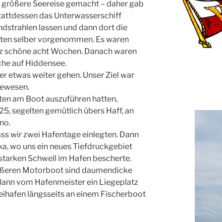
ne größere Seereise gemacht – daher gab
stattdessen das Unterwasserschiff
dstrahlen lassen und dann dort die
iten selber vorgenommen. Es waren
anz schöne acht Wochen. Danach waren
che auf Hiddensee.
er etwas weiter gehen. Unser Ziel war
 gewesen.
iten am Boot auszuführen hatten,
25, segelten gemütlich übers Haff, an
no.
ss wir zwei Hafentage einlegten. Dann
ka, wo uns ein neues Tiefdruckgebiet
starken Schwell im Hafen bescherte.
rößeren Motorboot sind daumendicke
dann vom Hafenmeister ein Liegeplatz
eihafen längsseits an einem Fischerboot