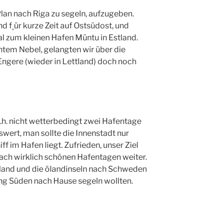
Plan nach Riga zu segeln, aufzugeben.
d f¸ür kurze Zeit auf Ostsüdost, und
al zum kleinen Hafen Müntu in Estland.
htem Nebel, gelangten wir über die
Engere (wieder in Lettland) doch noch
 d.h. nicht wetterbedingt zwei Hafentage
nswert, man sollte die Innenstadt nur
f im Hafen liegt. Zufrieden, unser Ziel
 nach wirklich schönen Hafentagen weiter.
nnland und die ölandinseln nach Schweden
ung Süden nach Hause segeln wollten.