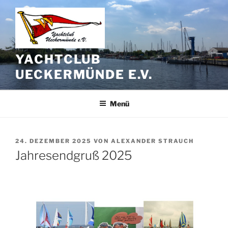
Zum
Inhalt
springen
YACHTCLUB
UECKERMÜNDE E.V.
Menü
VERÖFFENTLICHT
24. DEZEMBER 2025
VON
ALEXANDER STRAUCH
AM
Jahresendgruß 2025