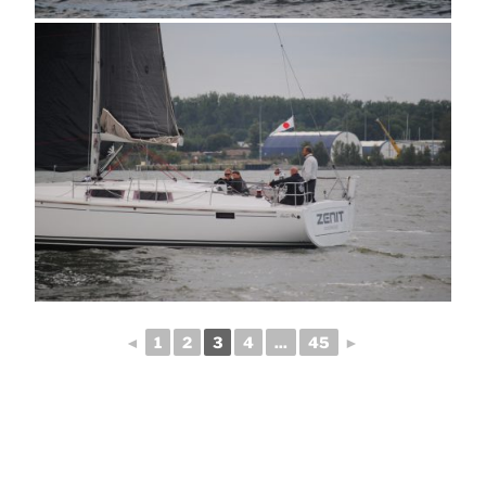
◄
1
2
3
4
...
45
►