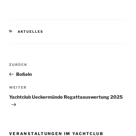
KATEGORIEN
AKTUELLES
Beitragsnavigation
Vorheriger
ZURÜCK
Beitrag
Boßeln
Nächster
WEITER
Beitrag
Yachtclub Ueckermünde Regattaauswertung 2025
VERANSTALTUNGEN IM YACHTCLUB