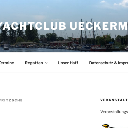
YACHTCLUB UECKERMÜ
Termine
Regatten
Unser Haff
Datenschutz & Imp
VERANSTALT
FRITZSCHE
Veranstaltung