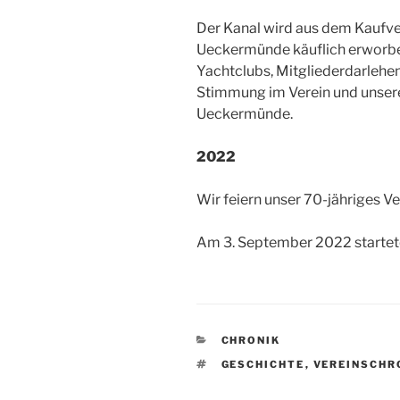
Der Kanal wird aus dem Kaufve
Ueckermünde käuflich erworben
Yachtclubs, Mitgliederdarlehen
Stimmung im Verein und unsere 
Ueckermünde.
2022
Wir feiern unser 70-jähriges V
Am 3. September 2022 startete
KATEGORIEN
CHRONIK
SCHLAGWÖRTER
GESCHICHTE
,
VEREINSCHR