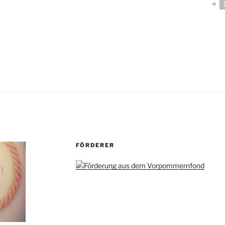
◄
FÖRDERER