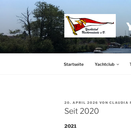
Zum
Inhalt
springen
Startseite
Yachtclub
VERÖFFENTLICHT
20. APRIL 2026
VON
CLAUDIA 
AM
Seit 2020
2021