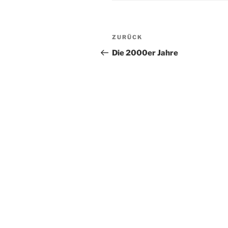
Beitragsnavigation
Vorheriger
ZURÜCK
Beitrag
Die 2000er Jahre