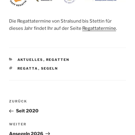
Die Regattatermine von Stralsund bis Stettin für
dieses Jahr findet Ihr auf der Seite
Regattatermine
.
KATEGORIEN
AKTUELLES
,
REGATTEN
SCHLAGWÖRTER
REGATTA
,
SEGELN
Beitragsnavigation
Vorheriger
ZURÜCK
Beitrag
Seit 2020
Nächster
WEITER
Beitrag
Ansegeln 2026