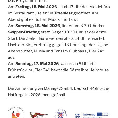
Das Programm steht:
Am
Freitag, 15. Mai 2026
, ist ab 17 Uhr das Meldebüro
im Restaurant „Delfin“ in
Trzebiesz
geöffnet. Am
Abend gibt es Buffet, Musik und Tanz.
Am
Samstag, 16. Mai 2026
, findet um 8.30 Uhr das
Skipper-Briefing
statt. Gegen 10.30 Uhr ist der erste
Start. Die Zieleinläufe werden ab ca. 14 Uhr erwartet.
Nach der Siegerehrung gegen 18 Uhr klingt der Tag bei
Abendbuffet, Musik und Tanz im Clubhaus „Pier 24“
aus.
Am
Sonntag, 17. Mai 2026
, wartet ab 9 Uhr ein
Frühstück im „Pier 24“, bevor die Gäste ihre Heimreise
antreten.
Die Anmeldung via Manage2Sail:
4. Deutsch-Polnische
Haffregatta 2026 manage2sail