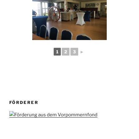
1
2
3
►
FÖRDERER