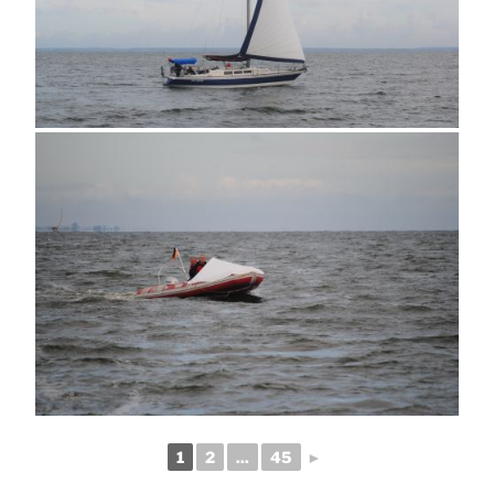
1
2
...
45
►