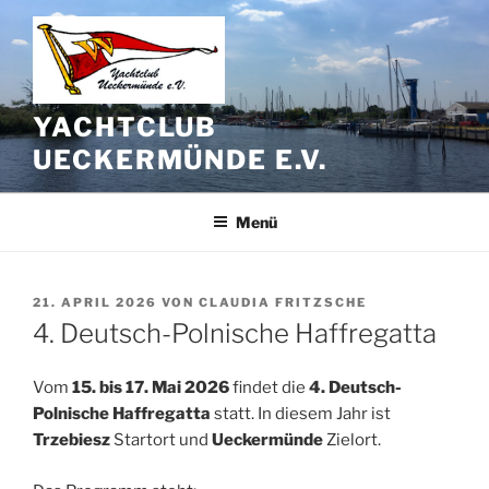
Zum
Inhalt
springen
YACHTCLUB
UECKERMÜNDE E.V.
Menü
VERÖFFENTLICHT
21. APRIL 2026
VON
CLAUDIA FRITZSCHE
AM
4. Deutsch-Polnische Haffregatta
Vom
15. bis 17. Mai 2026
findet die
4. Deutsch-
Polnische Haffregatta
statt. In diesem Jahr ist
Trzebiesz
Startort und
Ueckermünde
Zielort.