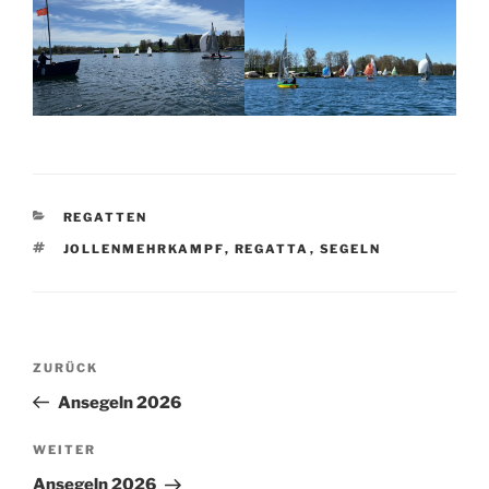
KATEGORIEN
REGATTEN
SCHLAGWÖRTER
JOLLENMEHRKAMPF
,
REGATTA
,
SEGELN
Beitragsnavigation
Vorheriger
ZURÜCK
Beitrag
Ansegeln 2026
Nächster
WEITER
Beitrag
Ansegeln 2026