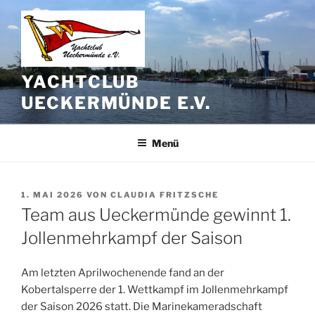
Zum
Inhalt
springen
YACHTCLUB
UECKERMÜNDE E.V.
Menü
VERÖFFENTLICHT
1. MAI 2026
VON
CLAUDIA FRITZSCHE
AM
Team aus Ueckermünde gewinnt 1.
Jollenmehrkampf der Saison
Am letzten Aprilwochenende fand an der
Kobertalsperre der 1. Wettkampf im Jollenmehrkampf
der Saison 2026 statt. Die Marinekameradschaft