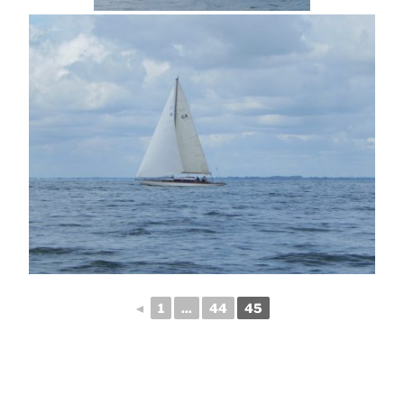
◄
1
...
44
45