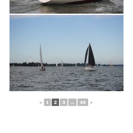
◄
1
2
3
...
45
►