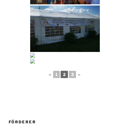
◄
1
2
3
►
FÖRDERER