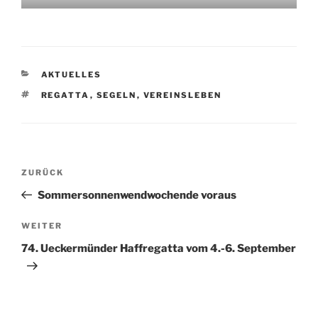
KATEGORIEN
AKTUELLES
SCHLAGWÖRTER
REGATTA
,
SEGELN
,
VEREINSLEBEN
Beitragsnavigation
Vorheriger
ZURÜCK
Beitrag
Sommersonnenwendwochende voraus
Nächster
WEITER
Beitrag
74. Ueckermünder Haffregatta vom 4.-6. September