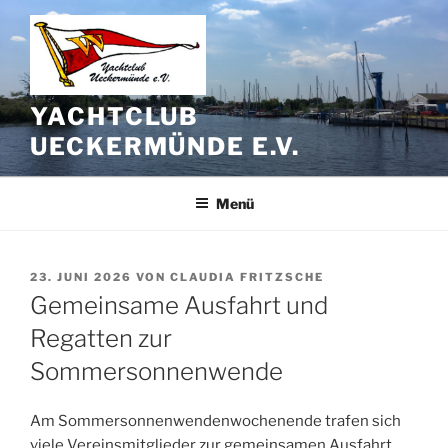
Zum
Inhalt
springen
YACHTCLUB
UECKERMÜNDE E.V.
Menü
VERÖFFENTLICHT
23. JUNI 2026
VON
CLAUDIA FRITZSCHE
AM
Gemeinsame Ausfahrt und
Regatten zur
Sommersonnenwende
Am Sommersonnenwendenwochenende trafen sich
viele Vereinsmitglieder zur gemeinsamen Ausfahrt