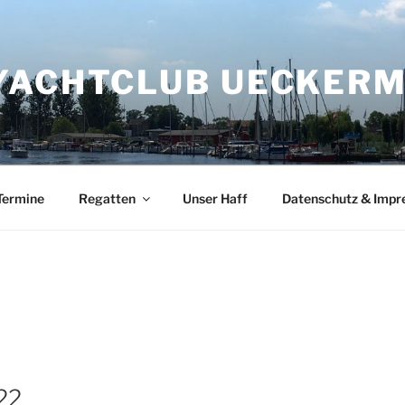
YACHTCLUB UECKERMÜ
Termine
Regatten
Unser Haff
Datenschutz & Imp
22