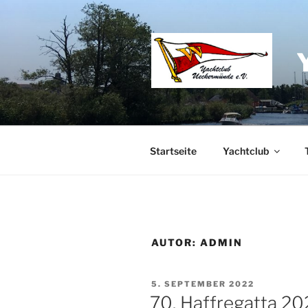
Zum
Inhalt
springen
Startseite
Yachtclub
AUTOR:
ADMIN
VERÖFFENTLICHT
5. SEPTEMBER 2022
AM
70. Haffregatta 20