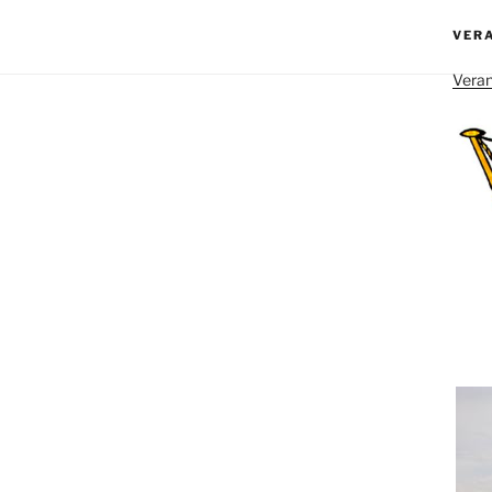
VER
Veran