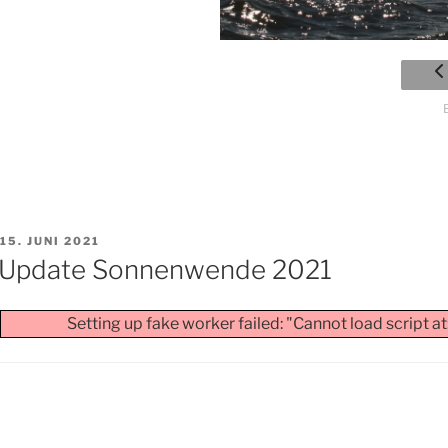
VERÖFFENTLICHT
15. JUNI 2021
AM
Update Sonnenwende 2021
Setting up fake worker failed: "Cannot load script
Seitennummerierung
der