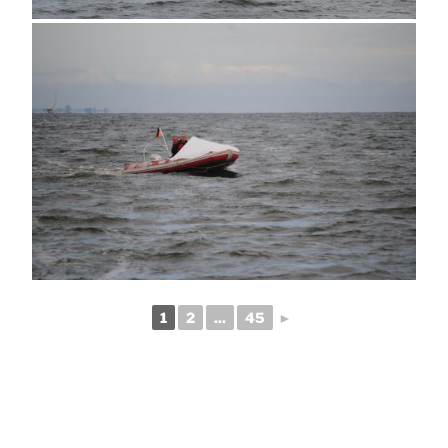
1
2
...
45
►