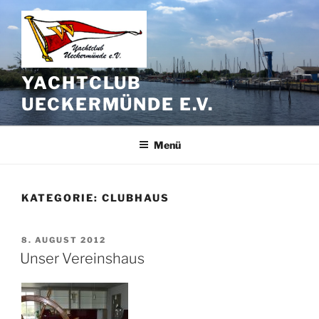
Zum
Inhalt
springen
YACHTCLUB
UECKERMÜNDE E.V.
Menü
KATEGORIE:
CLUBHAUS
VERÖFFENTLICHT
8. AUGUST 2012
AM
Unser Vereinshaus