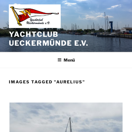
Zum
Inhalt
springen
YACHTCLUB
UECKERMÜNDE E.V.
Menü
IMAGES TAGGED "AURELIUS"