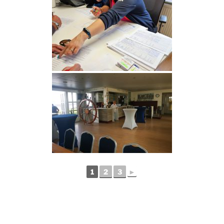
1
2
3
►