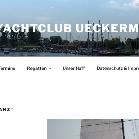
YACHTCLUB UECKERMÜ
Termine
Regatten
Unser Haff
Datenschutz & Imp
ANZ"