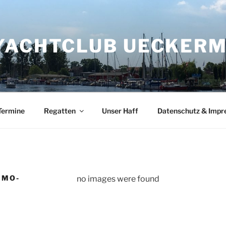
YACHTCLUB UECKERMÜ
Termine
Regatten
Unser Haff
Datenschutz & Imp
IMO-
no images were found