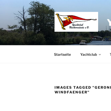
Zum
Inhalt
springen
Startseite
Yachtclub
IMAGES TAGGED "GERON
WINDFAENGER"