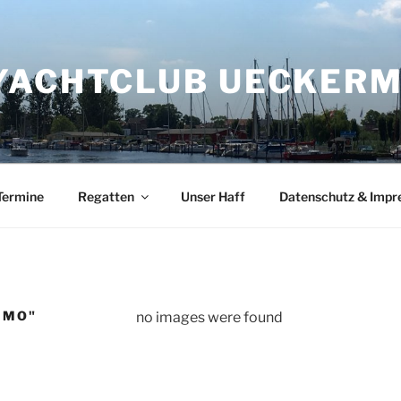
YACHTCLUB UECKERMÜ
Termine
Regatten
Unser Haff
Datenschutz & Imp
IMO"
no images were found