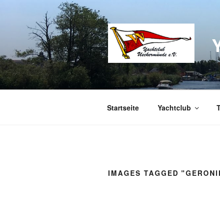
Zum
Inhalt
springen
Startseite
Yachtclub
IMAGES TAGGED "GERON