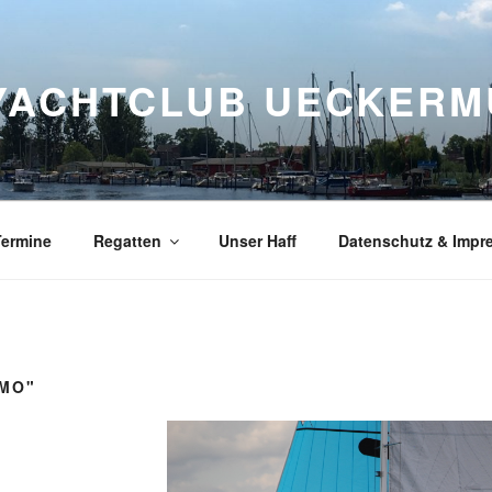
YACHTCLUB UECKERMÜ
Termine
Regatten
Unser Haff
Datenschutz & Impr
IMO"