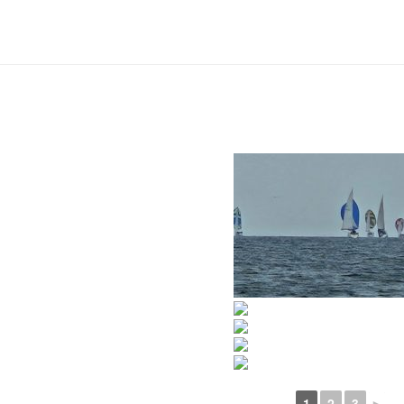
1
2
3
►