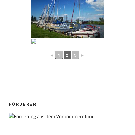
◄
1
2
3
►
FÖRDERER