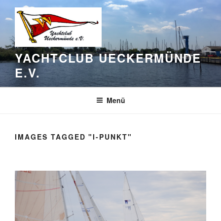
Zum
Inhalt
springen
YACHTCLUB UECKERMÜNDE
E.V.
Menü
IMAGES TAGGED "I-PUNKT"