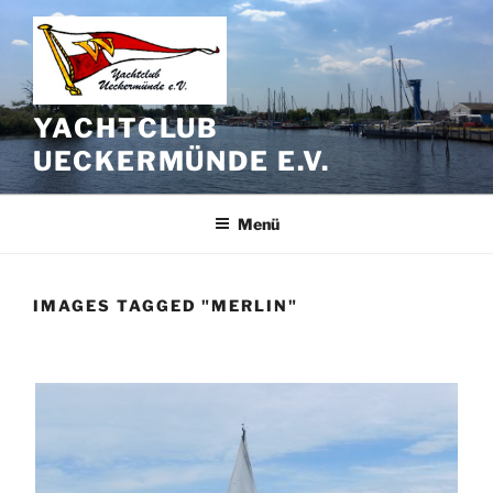
Zum
Inhalt
springen
YACHTCLUB
UECKERMÜNDE E.V.
Menü
IMAGES TAGGED "MERLIN"