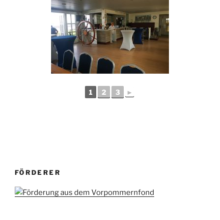
1
2
3
►
FÖRDERER