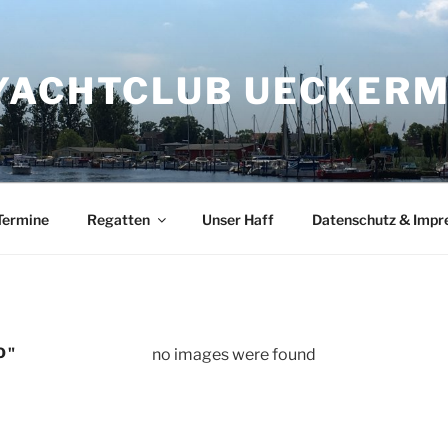
YACHTCLUB UECKERMÜ
Termine
Regatten
Unser Haff
Datenschutz & Imp
O"
no images were found