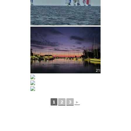
1
2
3
►