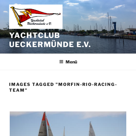
Zum
Inhalt
springen
YACHTCLUB
UECKERMÜNDE E.V.
Menü
IMAGES TAGGED "MORFIN-RIO-RACING-
TEAM"