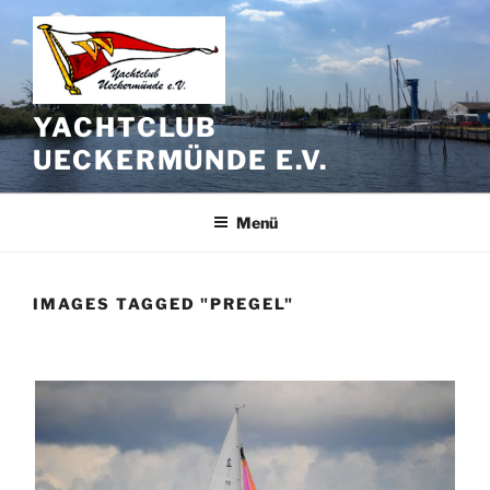
Zum
Inhalt
springen
YACHTCLUB
UECKERMÜNDE E.V.
Menü
IMAGES TAGGED "PREGEL"