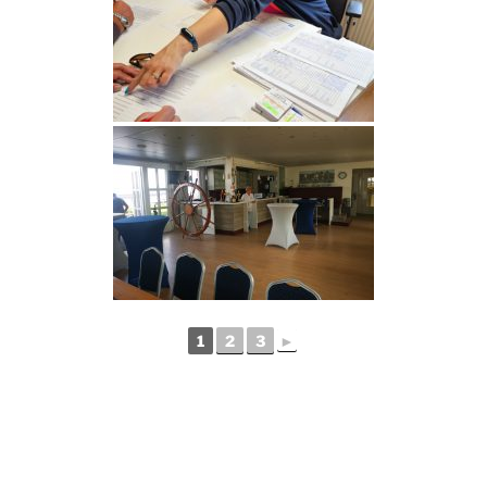
1
2
3
►