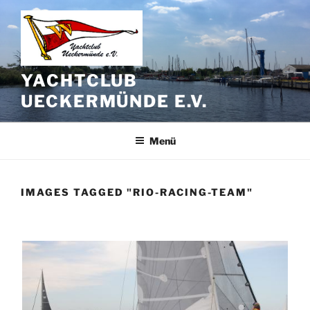
Zum
Inhalt
springen
YACHTCLUB
UECKERMÜNDE E.V.
Menü
IMAGES TAGGED "RIO-RACING-TEAM"