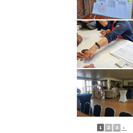
1
2
3
►