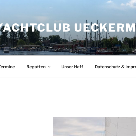
YACHTCLUB UECKERMÜ
Termine
Regatten
Unser Haff
Datenschutz & Imp