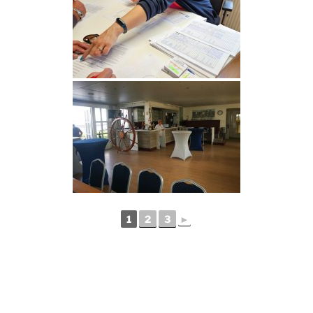
1
2
3
►