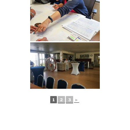
1
2
3
►