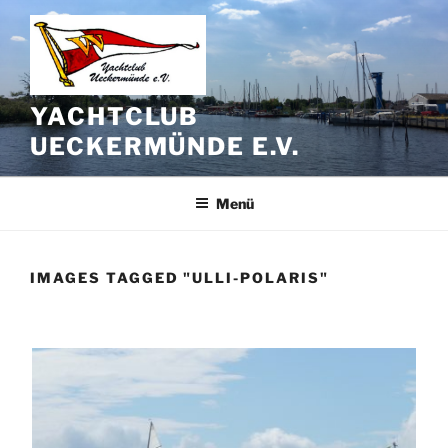
Zum
Inhalt
springen
YACHTCLUB
UECKERMÜNDE E.V.
Menü
IMAGES TAGGED "ULLI-POLARIS"