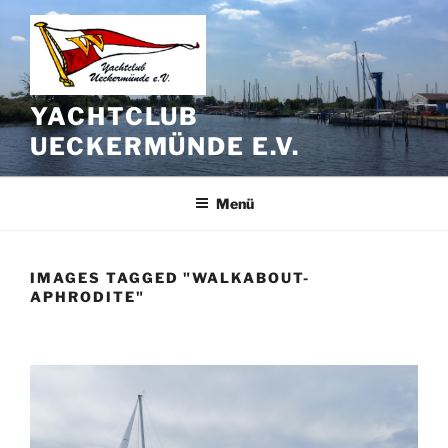
Zum
Inhalt
springen
YACHTCLUB
UECKERMÜNDE E.V.
Menü
IMAGES TAGGED "WALKABOUT-
APHRODITE"