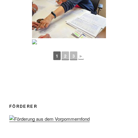
1
2
3
►
FÖRDERER