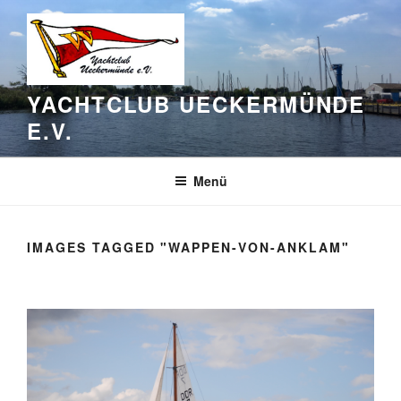
Zum
Inhalt
springen
YACHTCLUB UECKERMÜNDE
E.V.
Menü
IMAGES TAGGED "WAPPEN-VON-ANKLAM"