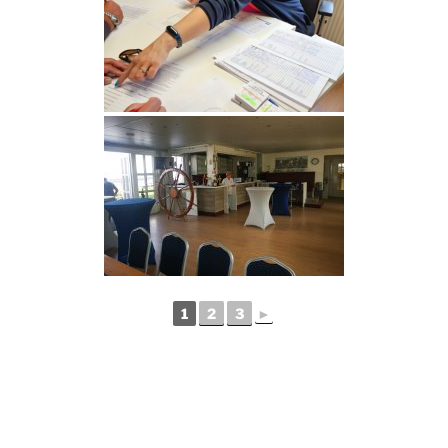
1
2
3
►