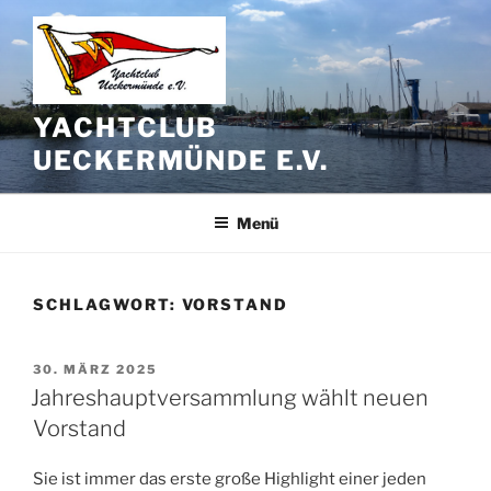
Zum
Inhalt
springen
YACHTCLUB
UECKERMÜNDE E.V.
Menü
SCHLAGWORT:
VORSTAND
VERÖFFENTLICHT
30. MÄRZ 2025
AM
Jahreshauptversammlung wählt neuen
Vorstand
Sie ist immer das erste große Highlight einer jeden