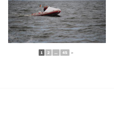
1
2
...
45
►