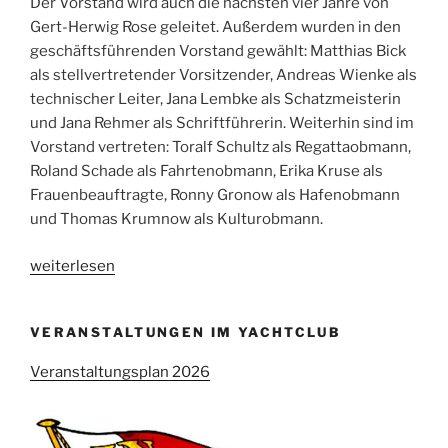
Der Vorstand wird auch die nächsten vier Jahre von
Gert-Herwig Rose geleitet. Außerdem wurden in den
geschäftsführenden Vorstand gewählt: Matthias Bick
als stellvertretender Vorsitzender, Andreas Wienke als
technischer Leiter, Jana Lembke als Schatzmeisterin
und Jana Rehmer als Schriftführerin. Weiterhin sind im
Vorstand vertreten: Toralf Schultz als Regattaobmann,
Roland Schade als Fahrtenobmann, Erika Kruse als
Frauenbeauftragte, Ronny Gronow als Hafenobmann
und Thomas Krumnow als Kulturobmann.
„Jahreshauptversammlung
weiterlesen
wählt
neuen
VERANSTALTUNGEN IM YACHTCLUB
Vorstand“
Veranstaltungsplan 2026