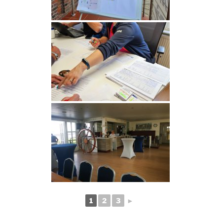
1
2
3
►