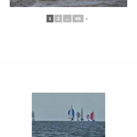
1
2
...
45
►