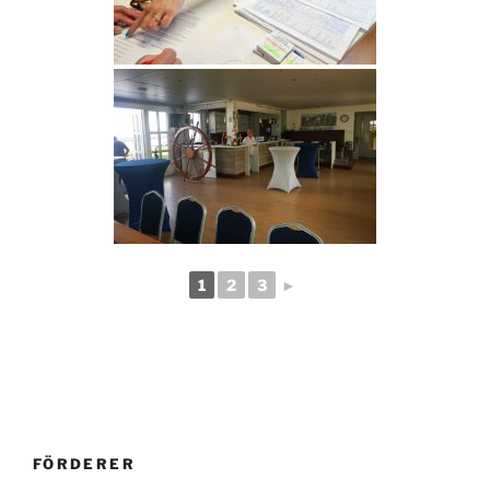
1
2
3
►
FÖRDERER